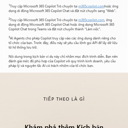
1
Truy cập Microsoft 365 Copilot Trò chuyện tại
m365copilot.com
hoặc ứng
dụng di động Microsoft 365 Copilot Chat và đặt nút chuyển sang “Web”.
2
Truy cập Microsoft 365 Copilot Trò chuyện tại
m365copilot.com
, ứng
dụng di động Microsoft 365 Copilot Chat hoặc ứng dụng Microsoft 365
Copilot Chat trong Teams và đặt nút chuyển thành “Làm việc”.
3
AI Agents cho phép Copilot truy cập vào các ứng dụng dành riêng cho
tổ chức của bạn. Trước đây, điều này sẽ yêu cầu lệnh gọi API để lấy dữ liệu
từ hệ thống lưu trữ.
Nội dung trong kịch bản ví dụ này chỉ nhằm mục đích trình diễn. Bạn nên
đánh giá mức độ phù hợp của Copilot với quy trình kinh doanh, yêu cầu
pháp lý và nguyên tắc AI có trách nhiệm của tổ chức bạn.
TIẾP THEO LÀ GÌ
Khám phá thêm Kịch bản