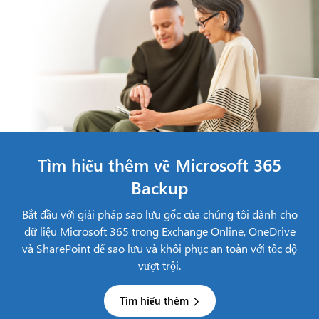
Tìm hiểu thêm về Microsoft 365
Backup
Bắt đầu với giải pháp sao lưu gốc của chúng tôi dành cho
dữ liệu Microsoft 365 trong Exchange Online, OneDrive
và SharePoint để sao lưu và khôi phục an toàn với tốc độ
vượt trội.
Tìm hiểu thêm