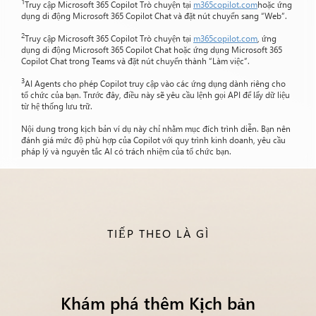
1
Truy cập Microsoft 365 Copilot Trò chuyện tại
m365copilot.com
hoặc ứng
dụng di động Microsoft 365 Copilot Chat và đặt nút chuyển sang “Web”.
2
Truy cập Microsoft 365 Copilot Trò chuyện tại
m365copilot.com
, ứng
dụng di động Microsoft 365 Copilot Chat hoặc ứng dụng Microsoft 365
Copilot Chat trong Teams và đặt nút chuyển thành “Làm việc”.
3
AI Agents cho phép Copilot truy cập vào các ứng dụng dành riêng cho
tổ chức của bạn. Trước đây, điều này sẽ yêu cầu lệnh gọi API để lấy dữ liệu
từ hệ thống lưu trữ.
Nội dung trong kịch bản ví dụ này chỉ nhằm mục đích trình diễn. Bạn nên
đánh giá mức độ phù hợp của Copilot với quy trình kinh doanh, yêu cầu
pháp lý và nguyên tắc AI có trách nhiệm của tổ chức bạn.
TIẾP THEO LÀ GÌ
Khám phá thêm Kịch bản