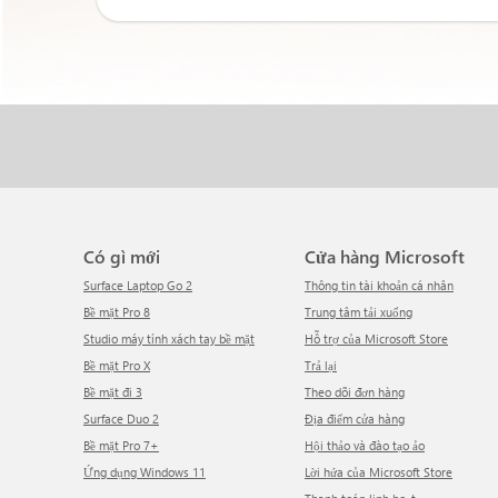
Có gì mới
Cửa hàng Microsoft
Surface Laptop Go 2
Thông tin tài khoản cá nhân
Bề mặt Pro 8
Trung tâm tải xuống
Studio máy tính xách tay bề mặt
Hỗ trợ của Microsoft Store
Bề mặt Pro X
Trả lại
Bề mặt đi 3
Theo dõi đơn hàng
Surface Duo 2
Địa điểm cửa hàng
Bề mặt Pro 7+
Hội thảo và đào tạo ảo
Ứng dụng Windows 11
Lời hứa của Microsoft Store