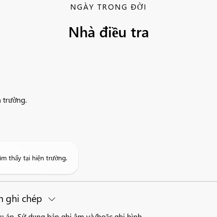
NGÀY TRONG ĐỜI
Nhà điều tra
n trường.
m thấy tại hiện trường.
ản ghi chép
ụ án. Sử dụng bản ghi âm và/hoặc ghi hình.