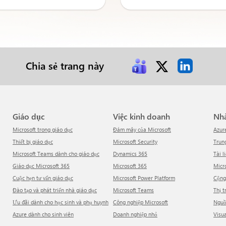
Chia sẻ trang này
Giáo dục
Việc kinh doanh
N
Microsoft trong giáo dục
Đám mây của Microsoft
Azur
Thiết bị giáo dục
Microsoft Security
Tru
Microsoft Teams dành cho giáo dục
Dynamics 365
Tài l
Giáo dục Microsoft 365
Microsoft 365
Mic
Cuộc hẹn tư vấn giáo dục
Microsoft Power Platform
Cộn
Đào tạo và phát triển nhà giáo dục
Microsoft Teams
Thị 
Ưu đãi dành cho học sinh và phụ huynh
Công nghiệp Microsoft
Ngu
Azure dành cho sinh viên
Doanh nghiệp nhỏ
Visu