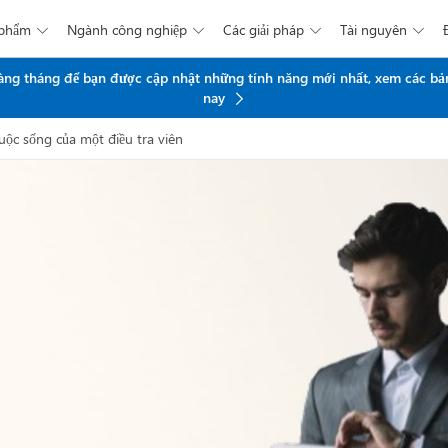
 phẩm
Ngành công nghiệp
Các giải pháp
Tài nguyên




Chuyển đến nội dung chính
 hàng tháng để bạn được cập nhật những tính năng mới nhất, xem các bả
nay
ộc sống của một điều tra viên