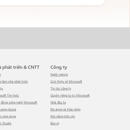
hà phát triển & CNTT
Công ty
e
Nghề nghiệp
ng tâm nhà phát triển
Giới thiệu về Microsoft
iệu
tin tức công ty
rosoft Tìm hiểu
Quyền riêng tư tại Microsoft
g đồng công nghệ Microsoft
Nhà đầu tư
trường Azure
Đa dạng và Hòa nhập
ồn ứng dụng
Khả năng tiếp cận
al Studio
Bảo vệ