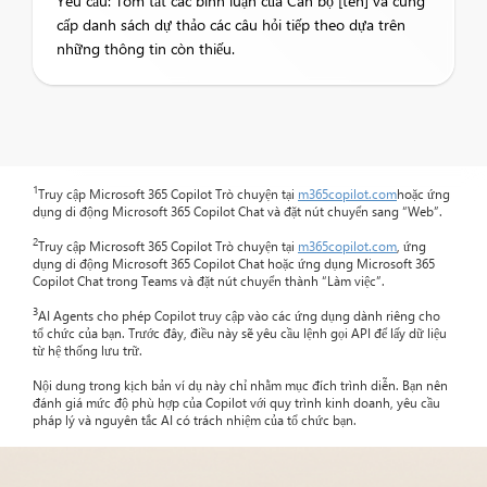
Yêu cầu: Tóm tắt các bình luận của Cán bộ [tên] và cung
cấp danh sách dự thảo các câu hỏi tiếp theo dựa trên
những thông tin còn thiếu.
1
Truy cập Microsoft 365 Copilot Trò chuyện tại
m365copilot.com
hoặc ứng
dụng di động Microsoft 365 Copilot Chat và đặt nút chuyển sang “Web”.
2
Truy cập Microsoft 365 Copilot Trò chuyện tại
m365copilot.com
, ứng
dụng di động Microsoft 365 Copilot Chat hoặc ứng dụng Microsoft 365
Copilot Chat trong Teams và đặt nút chuyển thành “Làm việc”.
3
AI Agents cho phép Copilot truy cập vào các ứng dụng dành riêng cho
tổ chức của bạn. Trước đây, điều này sẽ yêu cầu lệnh gọi API để lấy dữ liệu
từ hệ thống lưu trữ.
Nội dung trong kịch bản ví dụ này chỉ nhằm mục đích trình diễn. Bạn nên
đánh giá mức độ phù hợp của Copilot với quy trình kinh doanh, yêu cầu
pháp lý và nguyên tắc AI có trách nhiệm của tổ chức bạn.