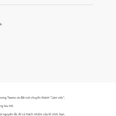
u.
trong Teams và đặt nút chuyển thành “Làm việc”.
ng lưu trữ.
à nguyên tắc AI có trách nhiệm của tổ chức bạn.