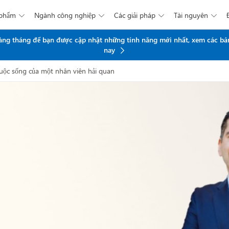
 phẩm
Ngành công nghiệp
Các giải pháp
Tài nguyên




Chuyển đến nội dung chính
 hàng tháng để bạn được cập nhật những tính năng mới nhất, xem các bả
nay
uộc sống của một nhân viên hải quan