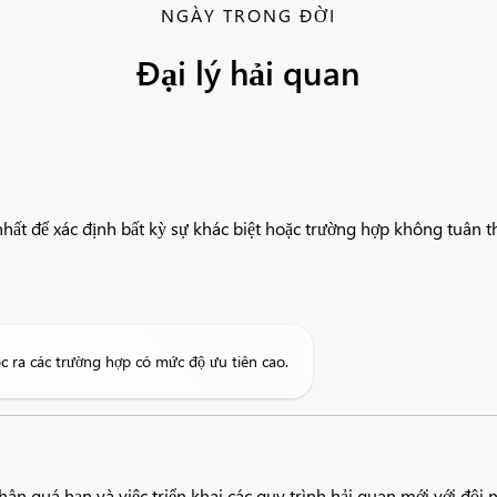
NGÀY TRONG ĐỜI
Đại lý hải quan
nhất để xác định bất kỳ sự khác biệt hoặc trường hợp không tuân t
ọc ra các trường hợp có mức độ ưu tiên cao.
hân quá hạn và việc triển khai các quy trình hải quan mới với đội