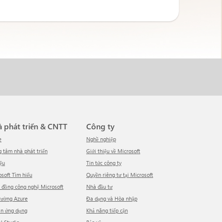
hà phát triển & CNTT
Công ty
e
Nghề nghiệp
ng tâm nhà phát triển
Giới thiệu về Microsoft
iệu
tin tức công ty
rosoft Tìm hiểu
Quyền riêng tư tại Microsoft
g đồng công nghệ Microsoft
Nhà đầu tư
trường Azure
Đa dạng và Hòa nhập
ồn ứng dụng
Khả năng tiếp cận