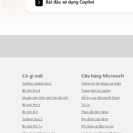
Bắt đầu sử dụng Copilot
Có gì mới
Cửa hàng Microsoft
Surface Laptop Go 2
Thông tin tài khoản cá nhân
Bề mặt Pro 8
Trung tâm tải xuống
Studio máy tính xách tay bề mặt
Hỗ trợ của Microsoft Store
Bề mặt Pro X
Trả lại
Bề mặt đi 3
Theo dõi đơn hàng
Surface Duo 2
Địa điểm cửa hàng
Bề mặt Pro 7+
Hội thảo và đào tạo ảo