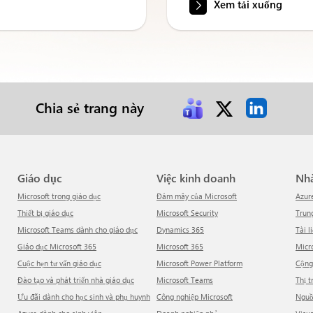
Xem tải xuống
Chia sẻ trang này
Giáo dục
Việc kinh doanh
N
Microsoft trong giáo dục
Đám mây của Microsoft
Azur
Thiết bị giáo dục
Microsoft Security
Tru
Microsoft Teams dành cho giáo dục
Dynamics 365
Tài l
Giáo dục Microsoft 365
Microsoft 365
Mic
Cuộc hẹn tư vấn giáo dục
Microsoft Power Platform
Cộn
Đào tạo và phát triển nhà giáo dục
Microsoft Teams
Thị 
Ưu đãi dành cho học sinh và phụ huynh
Công nghiệp Microsoft
Ngu