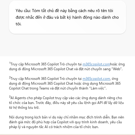
Yêu cầu: Tóm tắt chủ đề này bằng cách nêu rõ tên tôi
được nhắc đến ở đâu và bất kỳ hành động nào dành cho
tôi.
1
Truy cập Microsoft 365 Copilot Trò chuyện tại
m365copilot.com
hoặc ứng
dụng di động Microsoft 365 Copilot Chat và đặt nút chuyển sang “Web”.
2
Truy cập Microsoft 365 Copilot Trò chuyện tại
m365copilot.com
, ứng
dụng di động Microsoft 365 Copilot Chat hoặc ứng dụng Microsoft 365
Copilot Chat trong Teams và đặt nút chuyển thành “Làm việc”.
3
AI Agents cho phép Copilot truy cập vào các ứng dụng dành riêng cho
tổ chức của bạn. Trước đây, điều này sẽ yêu cầu lệnh gọi API để lấy dữ liệu
từ hệ thống lưu trữ.
Nội dung trong kịch bản ví dụ này chỉ nhằm mục đích trình diễn. Bạn nên
đánh giá mức độ phù hợp của Copilot với quy trình kinh doanh, yêu cầu
pháp lý và nguyên tắc AI có trách nhiệm của tổ chức bạn.