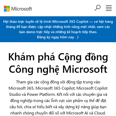
Chuyển đến nội dung chính
Hội thảo trực tuyến về lộ trình Microsoft 365 Copilot — cơ hội hàng
tháng để bạn được cập nhật những tính năng mới nhất, xem các
bản demo trực tiếp và những kế hoạch tiếp theo.
Đăng ký ngay hôm nay
Khám phá Cộng đồng
Công nghệ Microsoft
Tham gia các cộng đồng sôi động tập trung vào
Microsoft 365, Microsoft 365 Copilot, Microsoft Copilot
Studio và Power Platform. Kết nối với các chuyên gia và
đồng nghiệp trong các lĩnh vực sản phẩm cụ thể để đặt
câu hỏi, chia sẻ hiểu biết và xây dựng kỹ năng giúp bạn
nhanh chóng chuyển đổi số với Microsoft AI và Cloud.