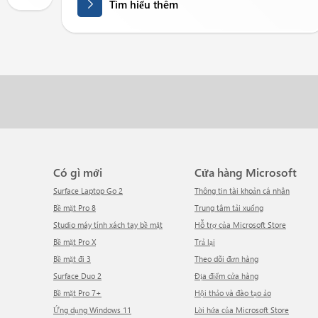
Tìm hiểu thêm
Có gì mới
Cửa hàng Microsoft
Surface Laptop Go 2
Thông tin tài khoản cá nhân
Bề mặt Pro 8
Trung tâm tải xuống
Studio máy tính xách tay bề mặt
Hỗ trợ của Microsoft Store
Bề mặt Pro X
Trả lại
Bề mặt đi 3
Theo dõi đơn hàng
Surface Duo 2
Địa điểm cửa hàng
Bề mặt Pro 7+
Hội thảo và đào tạo ảo
Ứng dụng Windows 11
Lời hứa của Microsoft Store