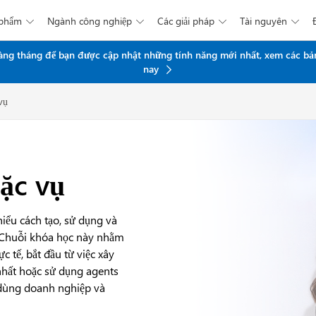
 phẩm
Ngành công nghiệp
Các giải pháp
Tài nguyên




Chuyển đến nội dung chính
 hàng tháng để bạn được cập nhật những tính năng mới nhất, xem các bả
nay
vụ
ặc vụ
iểu cách tạo, sử dụng và
s. Chuỗi khóa học này nhằm
 tế, bắt đầu từ việc xây
nhất hoặc sử dụng agents
i dùng doanh nghiệp và