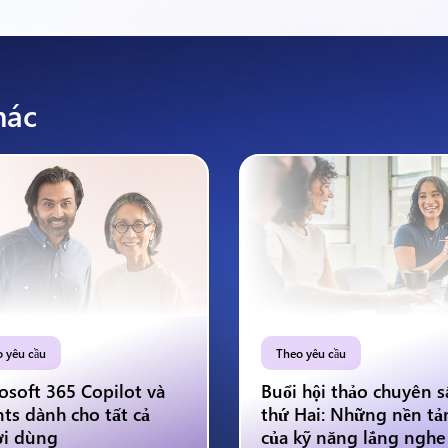
hác
 yêu cầu
Theo yêu cầu
osoft 365 Copilot và
Buổi hội thảo chuyên s
ts dành cho tất cả
thứ Hai: Những nền tả
i dùng
của kỹ năng lắng nghe