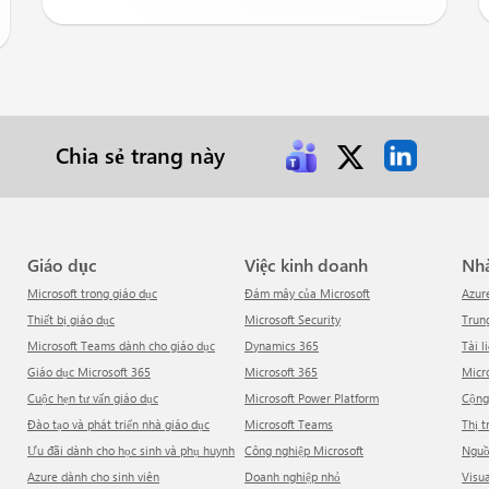
Chia sẻ trang này
Giáo dục
Việc kinh doanh
N
Microsoft trong giáo dục
Đám mây của Microsoft
Azur
Thiết bị giáo dục
Microsoft Security
Tru
Microsoft Teams dành cho giáo dục
Dynamics 365
Tài l
Giáo dục Microsoft 365
Microsoft 365
Mic
Cuộc hẹn tư vấn giáo dục
Microsoft Power Platform
Cộn
Đào tạo và phát triển nhà giáo dục
Microsoft Teams
Thị 
Ưu đãi dành cho học sinh và phụ huynh
Công nghiệp Microsoft
Ngu
Azure dành cho sinh viên
Doanh nghiệp nhỏ
Visu