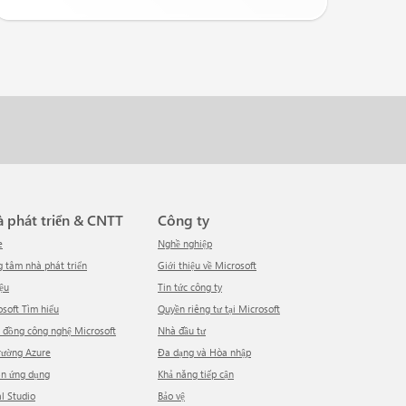
hà phát triển & CNTT
Công ty
e
Nghề nghiệp
ng tâm nhà phát triển
Giới thiệu về Microsoft
iệu
tin tức công ty
rosoft Tìm hiểu
Quyền riêng tư tại Microsoft
g đồng công nghệ Microsoft
Nhà đầu tư
trường Azure
Đa dạng và Hòa nhập
ồn ứng dụng
Khả năng tiếp cận
al Studio
Bảo vệ