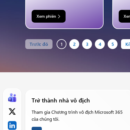
Xem phiên
Xe
Trước đó
1
2
3
4
5
Kế
Trở thành nhà vô địch
Tham gia Chương trình vô địch Microsoft 365
của chúng tôi.