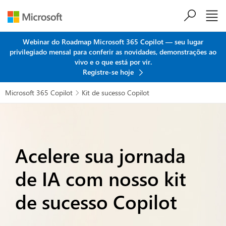
Ir para o conteúdo principal
Webinar do Roadmap Microsoft 365 Copilot — seu lugar
privilegiado mensal para conferir as novidades, demonstrações ao
vivo e o que está por vir.
Registre-se hoje
Microsoft 365 Copilot
Kit de sucesso Copilot

Acelere sua jornada
de IA com nosso kit
de sucesso Copilot