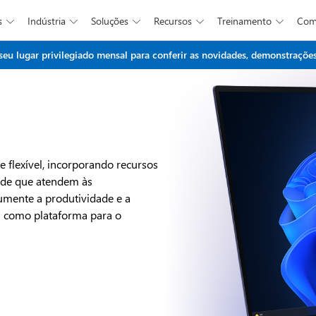
s
Indústria
Soluções
Recursos
Treinamento
Co





Ir para o conteúdo principal
 lugar privilegiado mensal para conferir as novidades, demonstrações 
 flexível, incorporando recursos
ade que atendem às
umente a produtividade e a
1 como plataforma para o