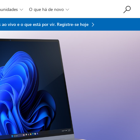
munidades
O que há de novo


ao vivo e o que está por vir.
Registre-se hoje