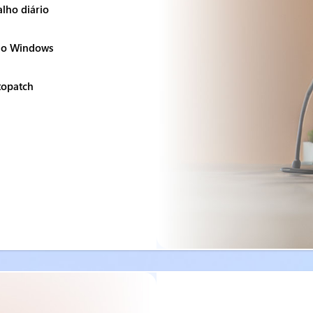
alho diário
 do Windows
topatch