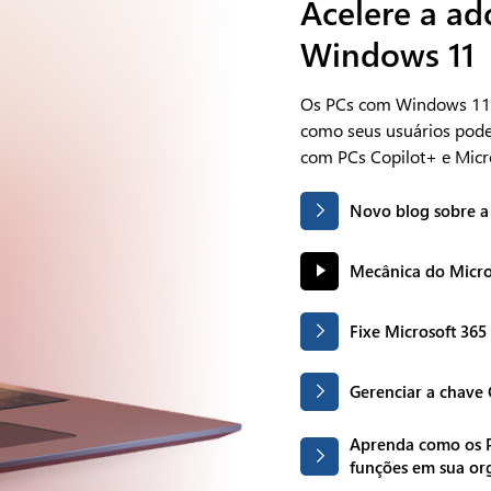
Acelere a ad
Windows 11
Os PCs com Windows 11 e
como seus usuários pode
com PCs Copilot+ e Micr
Novo blog sobre a 
Mecânica do Micro
Fixe Microsoft 365
Gerenciar a chave 
Aprenda como os P
funções em sua or