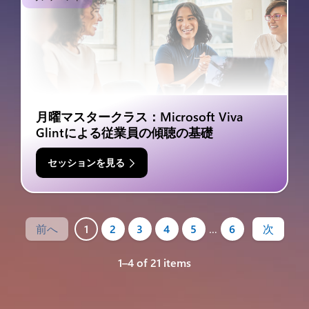
月曜マスタークラス：Microsoft Viva
Glintによる従業員の傾聴の基礎
セッションを見る
前へ
1
2
3
4
5
…
6
次
1–4 of 21 items