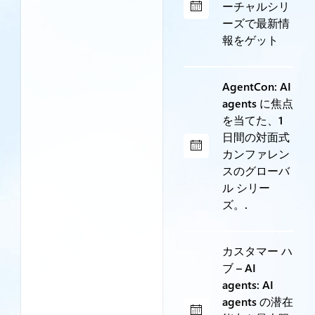
ーチャルシリ
ーズで最新情
報をゲット
AgentCon: AI
agents に焦点
を当てた、1
日間の対面式
カンファレン
スのグローバ
ル シリー
ズ。.
カスタマー ハ
ブ – AI
agents: AI
agents の潜在