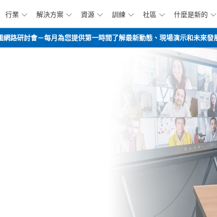
行業
解決方案
資源
訓練
社區
什麼是新的






跳到主要內容
opilot路線圖網路研討會－每月為您提供第一時間了解最新動態、現場演示和未來