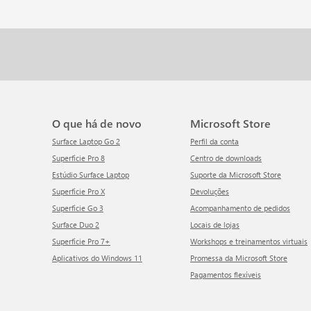
O que há de novo
Microsoft Store
Surface Laptop Go 2
Perfil da conta
Superfície Pro 8
Centro de downloads
Estúdio Surface Laptop
Suporte da Microsoft Store
Superfície Pro X
Devoluções
Superfície Go 3
Acompanhamento de pedidos
Surface Duo 2
Locais de lojas
Superfície Pro 7+
Workshops e treinamentos virtuais
Aplicativos do Windows 11
Promessa da Microsoft Store
Pagamentos flexíveis