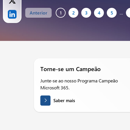
Anterior
1
2
3
4
5
…
Torne-se um Campeão
Junte-se ao nosso Programa Campeão
Microsoft 365.
Saber mais