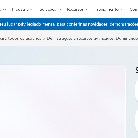
s
Indústria
Soluções
Recursos
Treinamento
Co





Ir para o conteúdo principal
 lugar privilegiado mensal para conferir as novidades, demonstrações 
para todos os usuários
De instruções a recursos avançados: Dominando 
