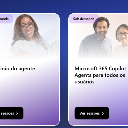
manda
Sob demanda
nio do agente
Microsoft 365 Copilot
Agents para todos os
usuários
 sessões
Ver sessões