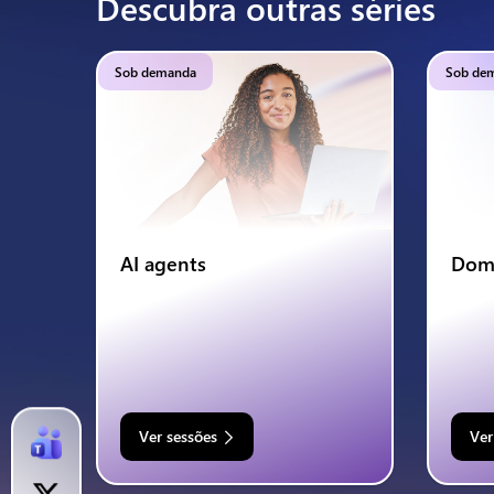
Descubra outras séries
Sob demanda
Sob de
AI agents
Domí
Ver sessões
Ver