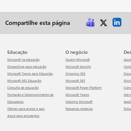
Compartilhe esta página
Educação
O negócio
D
Microsoft na educação
Nuvem Microsoft
Azur
Dispositivos para educação
Microsoft Security
Cen
Microsoft Teams para Educação
Dynamics 365
Doc
Microsoft 365 Educação
Microsoft 365
Mic
Consulta de educação
Microsoft Power Platform
Com
Formação e Desenvolvimento de
Microsoft Teams
Mer
Educadores
Indústria Microsoft
App
Ofertas para alunos e pais
Pequenos negócios
Estú
Azure para estudantes