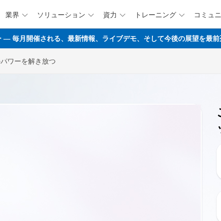
業界
ソリューション
資力
トレーニング
コミュ




メインコンテンツにスキップ
マップウェビナー ― 毎月開催される、最新情報、ライブデモ、そして今後の展望
sのパワーを解き放つ