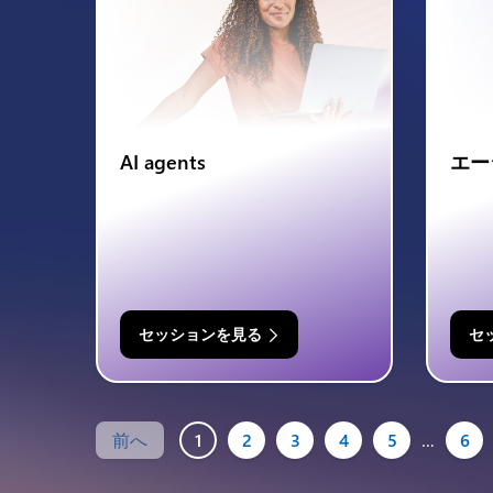
AI agents
エー
セッションを見る
セ
前へ
1
2
3
4
5
…
6