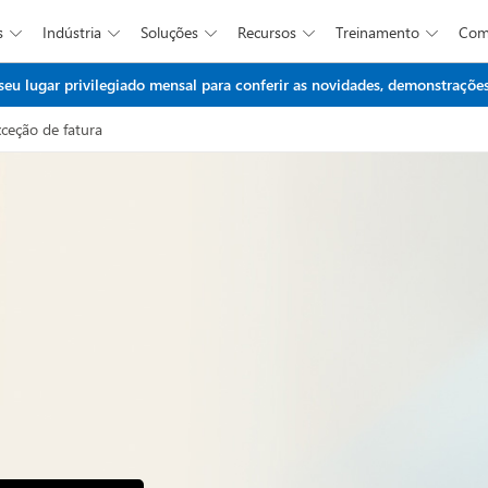
s
Indústria
Soluções
Recursos
Treinamento
Co





Ir para o conteúdo principal
 lugar privilegiado mensal para conferir as novidades, demonstrações 
ceção de fatura