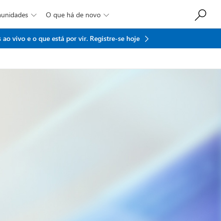
munidades
O que há de novo


ao vivo e o que está por vir.
Registre-se hoje