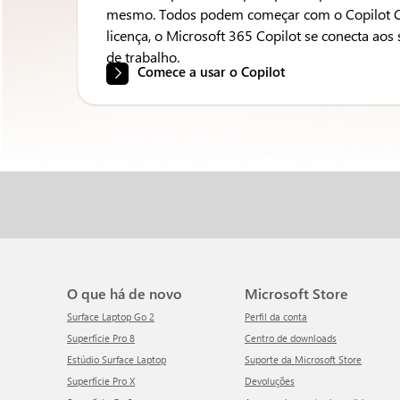
mesmo. Todos podem começar com o Copilot Cha
licença, o Microsoft 365 Copilot se conecta aos 
de trabalho.
Comece a usar o Copilot
O que há de novo
Microsoft Store
Surface Laptop Go 2
Perfil da conta
Superfície Pro 8
Centro de downloads
Estúdio Surface Laptop
Suporte da Microsoft Store
Superfície Pro X
Devoluções