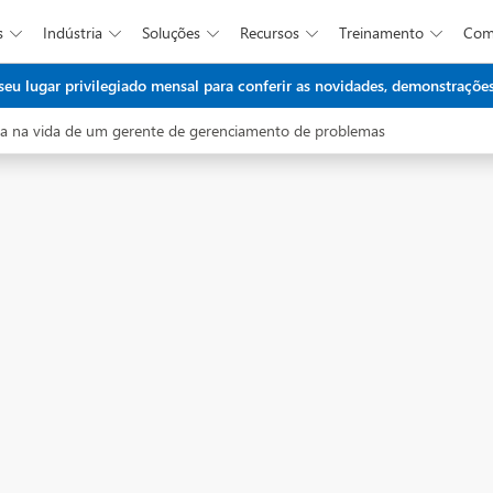
s
Indústria
Soluções
Recursos
Treinamento
Co





Ir para o conteúdo principal
 lugar privilegiado mensal para conferir as novidades, demonstrações 
a na vida de um gerente de gerenciamento de problemas