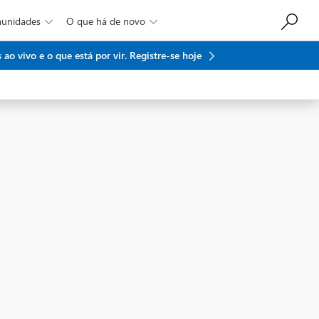
munidades
O que há de novo


ao vivo e o que está por vir.
Registre-se hoje