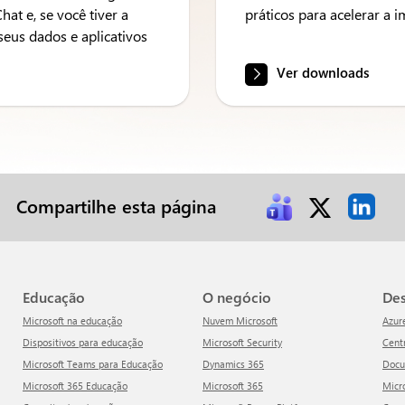
t e, se você tiver a
práticos para acelerar a 
seus dados e aplicativos
Ver downloads
Compartilhe esta página
Educação
O negócio
D
Microsoft na educação
Nuvem Microsoft
Azur
Dispositivos para educação
Microsoft Security
Cen
Microsoft Teams para Educação
Dynamics 365
Doc
Microsoft 365 Educação
Microsoft 365
Mic