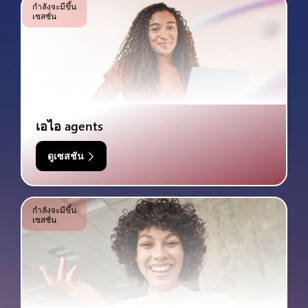
กำลังจะมีขึ้น
เซสชั่น
เอไอ agents
ดูเซสชัน
กำลังจะมีขึ้น
เซสชั่น