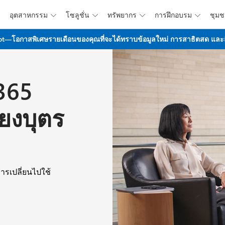
อุตสาหกรรม
โซลูชั่น
ทรัพยากร
การฝึกอบรม
ชุม




ข้ามไปที่เนื้อหาหลัก
t—โอกาสพิเศษรายเดือนของคุณที่จะได้ทราบข้อมูลใหม่ การสาธิตสด และสิ่ง
365
้ยงบุตร
ารเปลี่ยนไปใช้