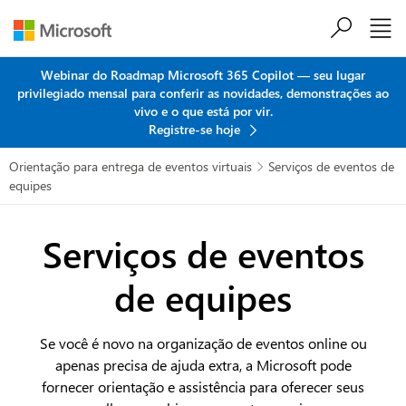
Ir para o conteúdo principal
Webinar do Roadmap Microsoft 365 Copilot — seu lugar
privilegiado mensal para conferir as novidades, demonstrações ao
vivo e o que está por vir.
Registre-se hoje
Orientação para entrega de eventos virtuais
Serviços de eventos de

equipes
Serviços de eventos
de equipes
Se você é novo na organização de eventos online ou
apenas precisa de ajuda extra, a Microsoft pode
fornecer orientação e assistência para oferecer seus