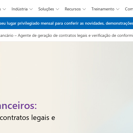
s
Indústria
Soluções
Recursos
Treinamento
Co





Ir para o conteúdo principal
 lugar privilegiado mensal para conferir as novidades, demonstrações 
ancário – Agente de geração de contratos legais e verificação de conform
anceiros:
contratos legais e