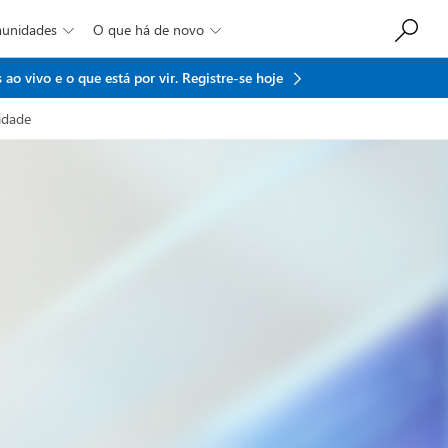
munidades
O que há de novo


ao vivo e o que está por vir.
Registre-se hoje
idade