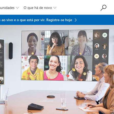
munidades
O que há de novo


ao vivo e o que está por vir.
Registre-se hoje