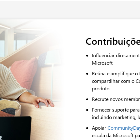
Contribuiçõ
Influenciar diretamen
Microsoft
Reúna e amplifique o
compartilhar com o Co
produto
Recrute novos membros
Fornecer suporte para
incluindo marketing, l
Apoiar
CommunityDay
escala da Microsoft p