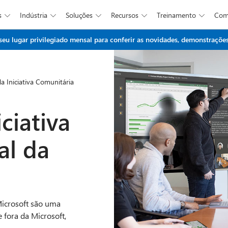
s
Indústria
Soluções
Recursos
Treinamento
Co





Ir para o conteúdo principal
 lugar privilegiado mensal para conferir as novidades, demonstrações 
a Iniciativa Comunitária
ciativa
al da
Microsoft são uma
 fora da Microsoft,