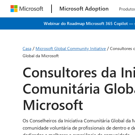
Microsoft Adoption
Produto
Webinar do Roadmap Microsoft 365 Copilot — seu
/
/
Casa
Microsoft Global Community Initiative
Consultores d
Global da Microsoft
Consultores da Ini
Comunitária Glob
Microsoft
Os Conselheiros da Iniciativa Comunitária Global da 
comunidade voluntária de profissionais de dentro e de
dedicados a melhorar a experiência da comunidade.