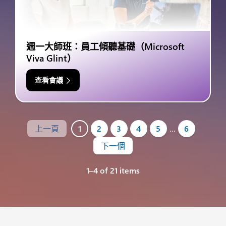
週一大師班：員工傾聽基礎（Microsoft
Viva Glint）
查看會議
上一頁
1
2
3
4
5
…
6
下一個
1–4 of 21 items