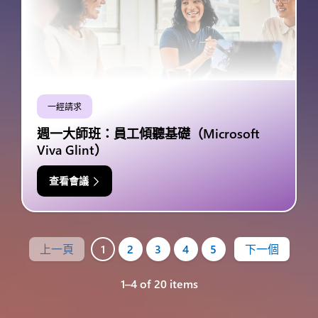
一經請求
週一大師班：員工傾聽基礎（Microsoft
Viva Glint）
查看會議
上一頁
1
2
3
4
5
下一個
1–4 of 20 items