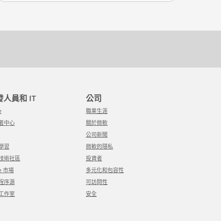
開發人員和 IT
公司
e
職業生涯
發者中心
關於微軟
公司新聞
軟學習
微軟的隱私
軟技術社區
投資者
re 市場
多元化和包容性
用程序源
可訪問性
覺工作室
安全