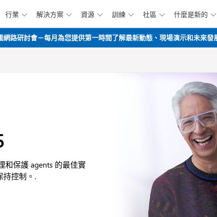
行業
解決方案
資源
訓練
社區
什麼是新的






跳到主要內容
opilot路線圖網路研討會－每月為您提供第一時間了解最新動態、現場演示和未來
5
理和保護 agents 的最佳實
持控制。.