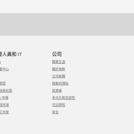
開發人員和 IT
公司
e
職業生涯
發者中心
關於微軟
公司新聞
軟學習
微軟的隱私
軟技術社區
投資者
re 市場
多元化和包容性
用程序源
可訪問性
覺工作室
安全