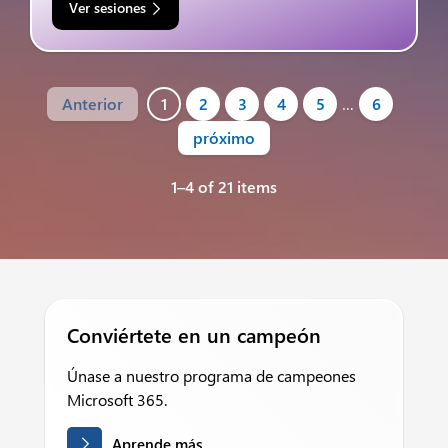
Ver sesiones
Anterior
1
2
3
4
5
…
6
próximo
1–4 of 21 items
Conviértete en un campeón
Únase a nuestro programa de campeones
Microsoft 365.
Aprende más