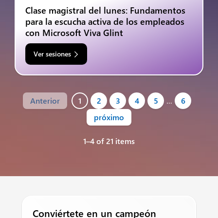
Clase magistral del lunes: Fundamentos
para la escucha activa de los empleados
con Microsoft Viva Glint
Ver sesiones
Anterior
1
2
3
4
5
…
6
próximo
1–4 of 21 items
Conviértete en un campeón