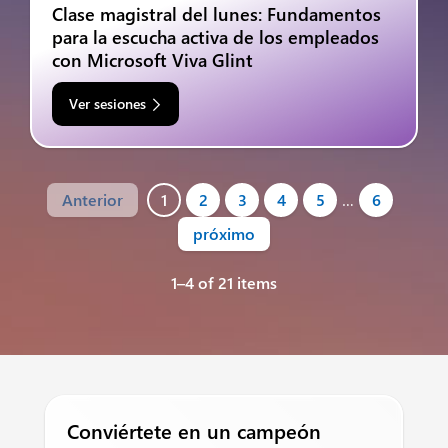
Clase magistral del lunes: Fundamentos
para la escucha activa de los empleados
con Microsoft Viva Glint
Ver sesiones
Anterior
1
2
3
4
5
…
6
próximo
1–4 of 21 items
Conviértete en un campeón