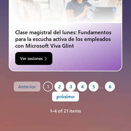
Clase magistral del lunes: Fundamentos
para la escucha activa de los empleados
con Microsoft Viva Glint
Ver sesiones
Anterior
1
2
3
4
5
…
6
próximo
1–4 of 21 items