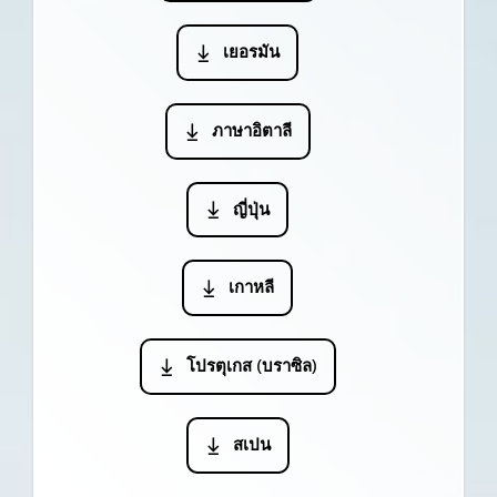
เยอรมัน
ภาษาอิตาลี
ญี่ปุ่น
เกาหลี
โปรตุเกส (บราซิล)
สเปน