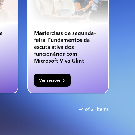
 e
Masterclass de segunda-
feira: Fundamentos da
escuta ativa dos
funcionários com
Microsoft Viva Glint
Ver sessões
1–4 of 21 items