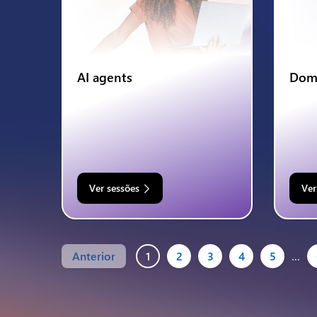
AI agents
Domí
Ver sessões
Ver
Anterior
1
2
3
4
5
…