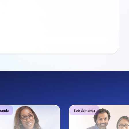
manda
Sob demanda