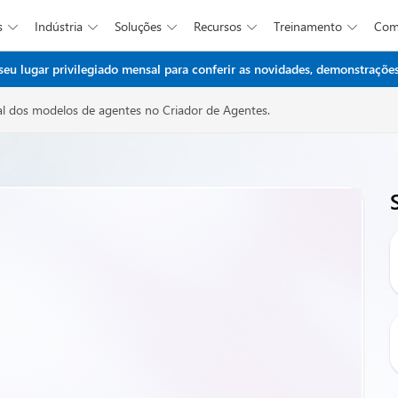
s
Indústria
Soluções
Recursos
Treinamento
Co





Ir para o conteúdo principal
 lugar privilegiado mensal para conferir as novidades, demonstrações 
al dos modelos de agentes no Criador de Agentes.