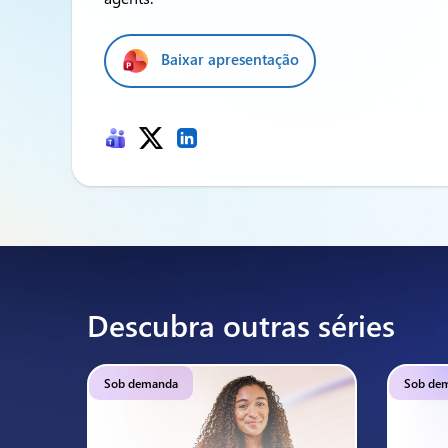
Baixar apresentação
Descubra outras séries
Sob demanda
Sob de