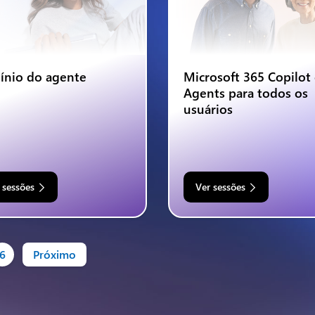
nio do agente
Microsoft 365 Copilot
Agents para todos os
usuários
 sessões
Ver sessões
6
Próximo