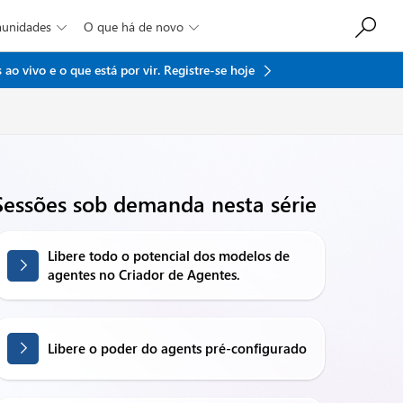
munidades
O que há de novo


ao vivo e o que está por vir.
Registre-se hoje
Sessões sob demanda nesta série
Libere todo o potencial dos modelos de
agentes no Criador de Agentes.
Libere o poder do agents pré-configurado