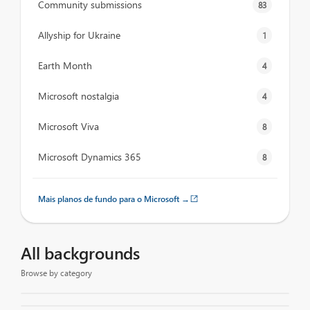
Community submissions
83
Allyship for Ukraine
1
Earth Month
4
Microsoft nostalgia
4
Microsoft Viva
8
Microsoft Dynamics 365
8
Mais planos de fundo para o Microsoft →
All backgrounds
Browse by category
Newly added
8
Pride 2026
8
Accessibility 2026
14
NEW