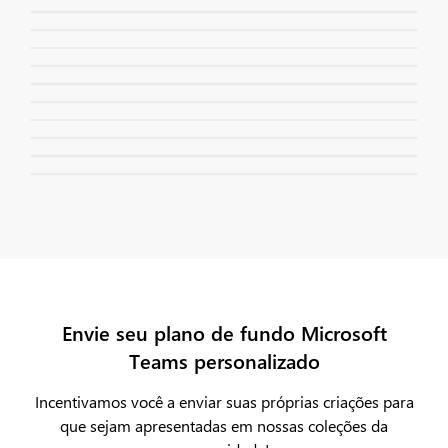
Smurfs
4
NEW
Microsoft's 50 Anniversary
10
NEW
Microsoft Copilot
7
Community submissions
83
Allyship for Ukraine
1
Earth Month
4
Microsoft nostalgia
4
Microsoft Viva
8
Microsoft Dynamics 365
8
Envie seu plano de fundo Microsoft
Teams personalizado
Incentivamos você a enviar suas próprias criações para
que sejam apresentadas em nossas coleções da