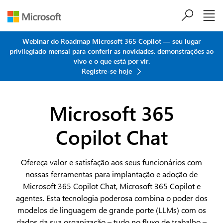
Ir para o conteúdo principal
Webinar do Roadmap Microsoft 365 Copilot — seu lugar
privilegiado mensal para conferir as novidades, demonstrações ao
vivo e o que está por vir.
Registre-se hoje
Microsoft 365
Copilot Chat
Ofereça valor e satisfação aos seus funcionários com
nossas ferramentas para implantação e adoção de
Microsoft 365 Copilot Chat, Microsoft 365 Copilot e
agentes. Esta tecnologia poderosa combina o poder dos
modelos de linguagem de grande porte (LLMs) com os
dados da sua organização – tudo no fluxo de trabalho –