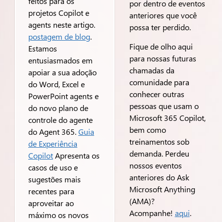
feitos para os
por dentro de eventos
projetos Copilot e
anteriores que você
agents neste artigo.
possa ter perdido.
postagem de blog
.
Fique de olho aqui
Estamos
para nossas futuras
entusiasmados em
chamadas da
apoiar a sua adoção
comunidade para
do Word, Excel e
conhecer outras
PowerPoint agents e
pessoas que usam o
do novo plano de
Microsoft 365 Copilot,
controle do agente
bem como
do Agent 365.
Guia
treinamentos sob
de Experiência
demanda. Perdeu
Copilot
Apresenta os
nossos eventos
casos de uso e
anteriores do Ask
sugestões mais
Microsoft Anything
recentes para
(AMA)?
aproveitar ao
Acompanhe!
aqui
.
máximo os novos