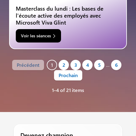
Masterclass du lundi : Les bases de
l'écoute active des employés avec
Microsoft Viva Glint
Voir les séances
Précédent
1
2
3
4
5
…
6
Prochain
1–4 of 21 items
Devenez champion