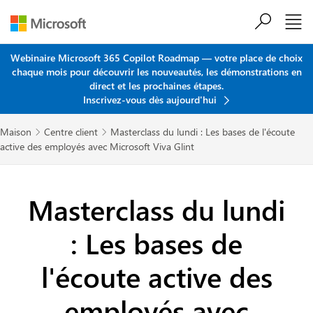
Passer au contenu principal
Webinaire Microsoft 365 Copilot Roadmap — votre place de choix
chaque mois pour découvrir les nouveautés, les démonstrations en
direct et les prochaines étapes.
Inscrivez-vous dès aujourd'hui
Maison
Centre client
Masterclass du lundi : Les bases de l'écoute


active des employés avec Microsoft Viva Glint
Masterclass du lundi
: Les bases de
l'écoute active des
employés avec