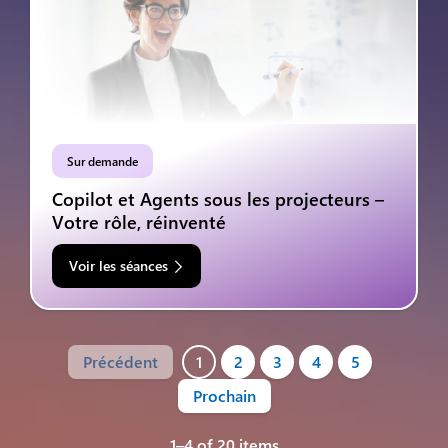
Sur demande
Copilot et Agents sous les projecteurs –
Votre rôle, réinventé
Voir les séances
Précédent
1
2
3
4
5
Prochain
1–4 of 20 items