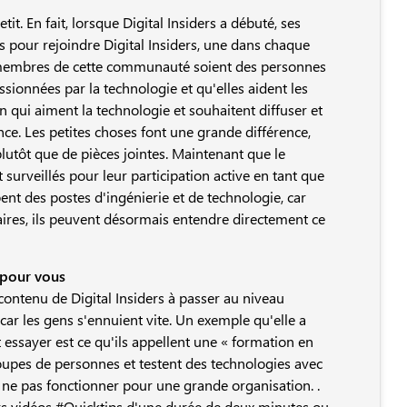
t. En fait, lorsque Digital Insiders a débuté, ses
pour rejoindre Digital Insiders, une dans chaque
es membres de cette communauté soient des personnes
ssionnées par la technologie et qu'elles aident les
n qui aiment la technologie et souhaitent diffuser et
nce. Les petites choses font une grande différence,
plutôt que de pièces jointes. Maintenant que le
urveillés pour leur participation active en tant que
ent des postes d'ingénierie et de technologie, car
aires, ils peuvent désormais entendre directement ce
 pour vous
 contenu de Digital Insiders à passer au niveau
i car les gens s'ennuient vite. Un exemple qu'elle a
essayer est ce qu'ils appellent une « formation en
groupes de personnes et testent des technologies avec
 ne pas fonctionner pour une grande organisation. .
urs vidéos #Quicktips d'une durée de deux minutes ou