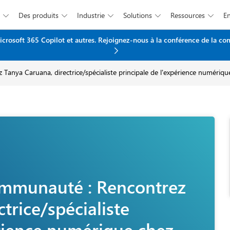
Des produits
Industrie
Solutions
Ressources





icrosoft 365 Copilot et autres. Rejoignez-nous à la conférence de la c
Passer au contenu principal
 Tanya Caruana, directrice/spécialiste principale de l'expérience numéri
communauté : Rencontrez
trice/spécialiste
érience numérique chez