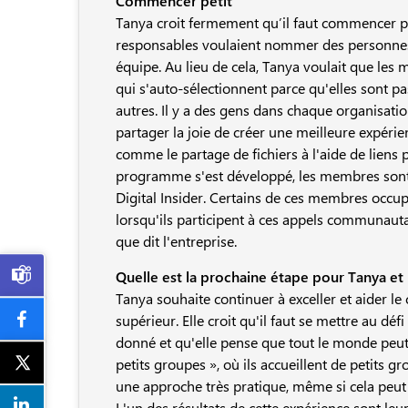
Commencer petit
Tanya croit fermement qu’il faut commencer peti
responsables voulaient nommer des personnes 
équipe. Au lieu de cela, Tanya voulait que l
qui s'auto-sélectionnent parce qu'elles sont pa
autres. Il y a des gens dans chaque organisatio
partager la joie de créer une meilleure expérie
comme le partage de fichiers à l'aide de liens 
programme s'est développé, les membres sont s
Digital Insider. Certains de ces membres occup
lorsqu'ils participent à ces appels communaut
que dit l'entreprise.

Quelle est la prochaine étape pour Tanya et
Tanya souhaite continuer à exceller et aider le
supérieur. Elle croit qu'il faut se mettre au déf
donné et qu'elle pense que tout le monde peut 
petits groupes », où ils accueillent de petits 
une approche très pratique, même si cela peut
L'un des résultats de cette expérience sont le