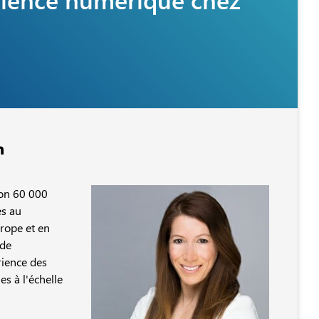
ron 60 000
es au
urope et en
 de
rience des
s à l'échelle