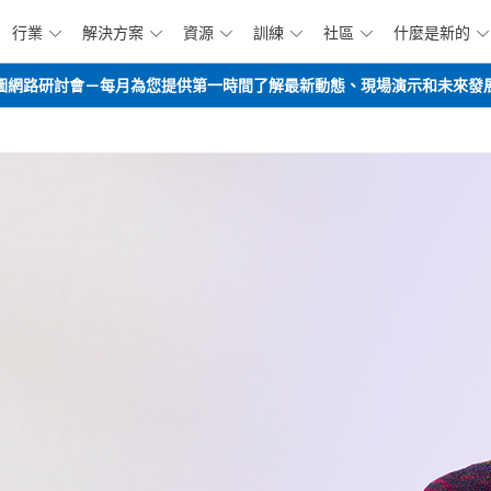
行業
解決方案
資源
訓練
社區
什麼是新的






跳到主要內容
opilot路線圖網路研討會－每月為您提供第一時間了解最新動態、現場演示和未來