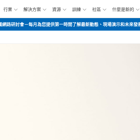
行業
解決方案
資源
訓練
社區
什麼是新的






跳到主要內容
opilot路線圖網路研討會－每月為您提供第一時間了解最新動態、現場演示和未來