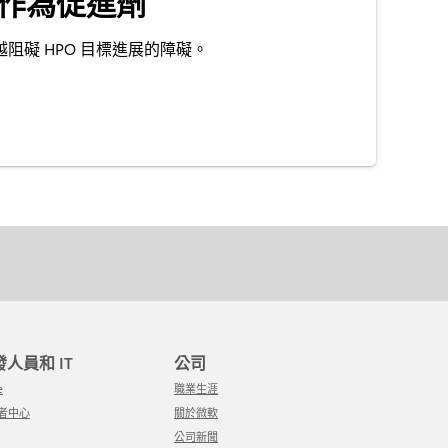
作為促進劑
阻礙 HPO 目標進展的障礙。
開發人員和 IT
公司
e
職業生涯
發者中心
關於微軟
公司新聞