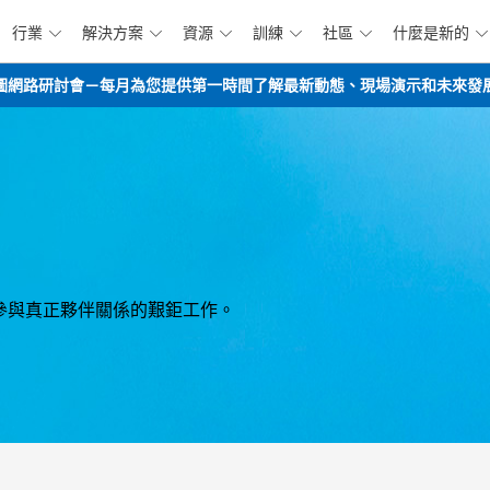
行業
解決方案
資源
訓練
社區
什麼是新的






跳到主要內容
opilot路線圖網路研討會－每月為您提供第一時間了解最新動態、現場演示和未來
參與真正夥伴關係的艱鉅工作。