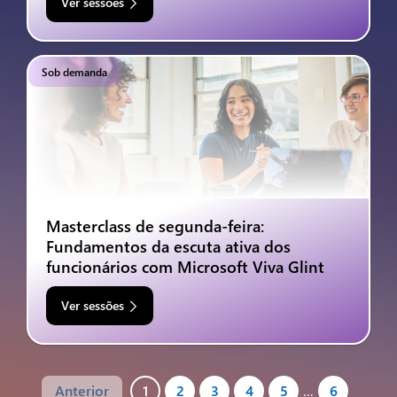
Ver sessões
Sob demanda
Masterclass de segunda-feira:
Fundamentos da escuta ativa dos
funcionários com Microsoft Viva Glint
Ver sessões
Anterior
1
2
3
4
5
…
6