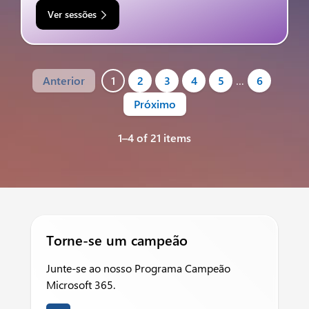
Ver sessões
Anterior
1
2
3
4
5
…
6
Próximo
1–4 of 21 items
Torne-se um campeão
Junte-se ao nosso Programa Campeão
Microsoft 365.