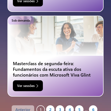
Ver sessões
Sob demanda
Masterclass de segunda-feira:
Fundamentos da escuta ativa dos
funcionários com Microsoft Viva Glint
Ver sessões
Anterior
1
2
3
4
5
…
6