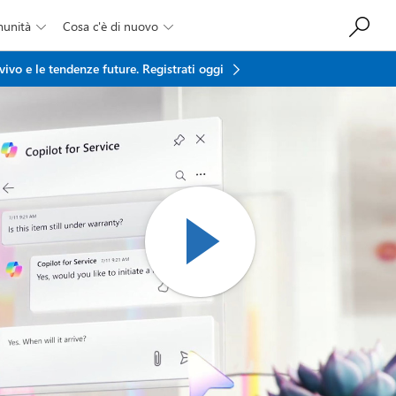
munità
Cosa c'è di nuovo


vivo e le tendenze future.
Registrati oggi
