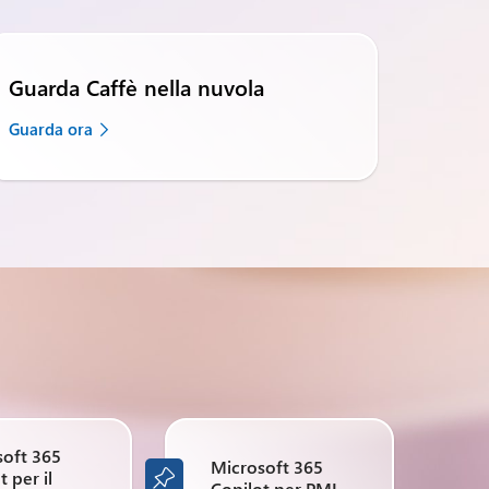
Guarda Caffè nella nuvola
Guarda ora
soft 365
Microsoft 365
t per il

Copilot per PMI