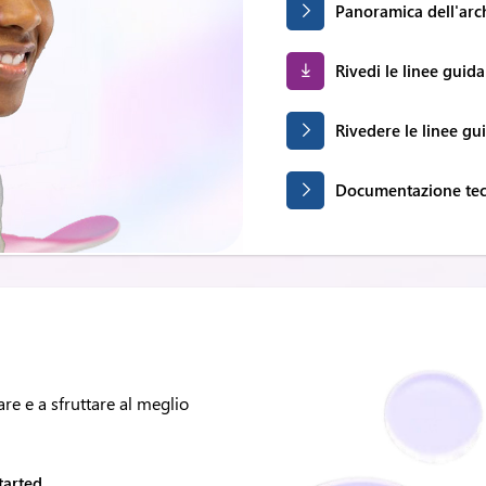
Panoramica dell'arch
Rivedi le linee guid
Rivedere le linee gu
Documentazione tec
are e a sfruttare al meglio
tarted