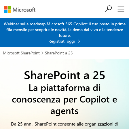
Salta al contenuto principale
Webinar sulla roadmap Microsoft 365 Copilot: il tuo posto in prima
fila mensile per scoprire le novità, le demo dal vivo e le tendenze
future.
Registrati oggi
Microsoft SharePoint
SharePoint a 25

SharePoint a 25
La piattaforma di
conoscenza per Copilot e
agents
Da 25 anni, SharePoint consente alle organizzazioni di