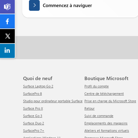
Commencez à naviguer

Quoi de neuf
Boutique Microsoft
Surface Laptop Go 2
Profil du compte
SurfacePro 8
centre de téléchargement
Studio pour ordinateur portable Surface
Prise en charge du Microsoft Store
Surface Pro X
Retour
Surface Go 3
Suivi de commande
Surface Duo 2
Emplacements des magasins
SurfacePro 7+
Ateliers et formations virtuels
Applications Windows 11
Promesse Microsoft Store