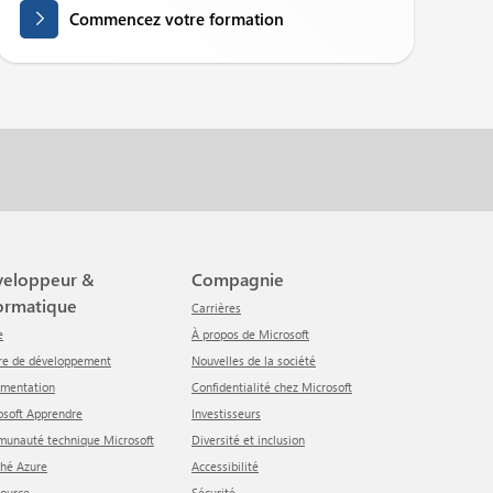
Commencez votre formation
Compagnie
ormatique
Carrières
e
À propos de Microsoft
tre de développement
Nouvelles de la société
umentation
Confidentialité chez Microsoft
rosoft Apprendre
Investisseurs
munauté technique Microsoft
Diversité et inclusion
ché Azure
Accessibilité
Source
Sécurité