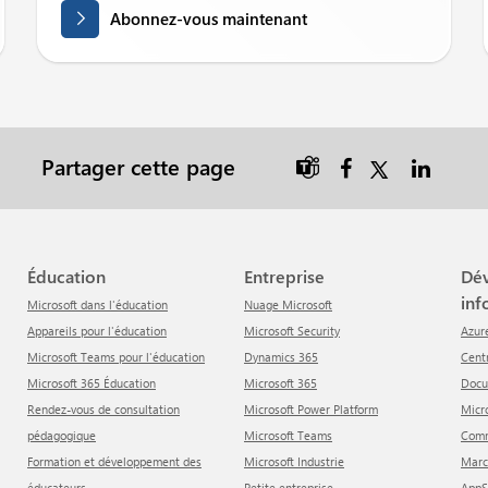
Abonnez-vous maintenant
Partager cette page

Éducation
Entreprise
Développeur &
inf
Microsoft dans l'éducation
Nuage Microsoft
Appareils pour l'éducation
Microsoft Security
Azur
Microsoft Teams pour l'éducation
Dynamics 365
Cen
Microsoft 365 Éducation
Microsoft 365
Doc
Rendez-vous de consultation
Microsoft Power Platform
Mic
pédagogique
Microsoft Teams
Com
Formation et développement des
Microsoft Industrie
Mar
éducateurs
Petite entreprise
App