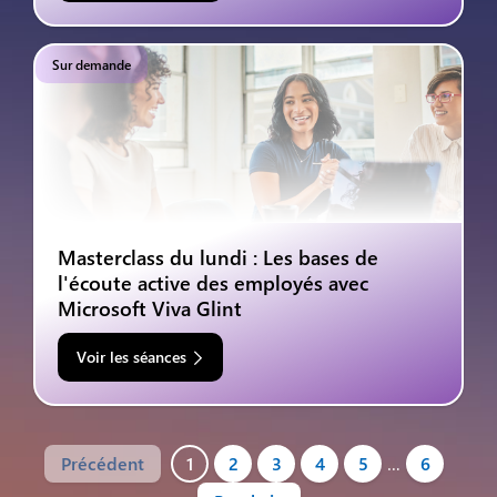
Sur demande
Masterclass du lundi : Les bases de
l'écoute active des employés avec
Microsoft Viva Glint
Voir les séances
Précédent
1
2
3
4
5
…
6