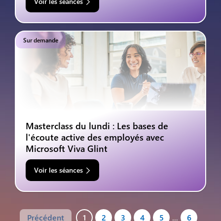
Voir les séances
Sur demande
Masterclass du lundi : Les bases de
l'écoute active des employés avec
Microsoft Viva Glint
Voir les séances
Précédent
1
2
3
4
5
…
6