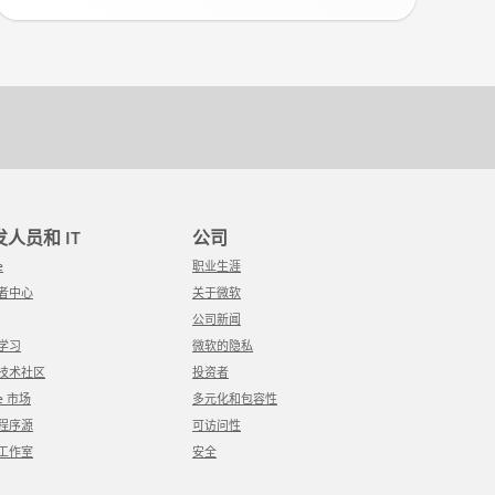
开发人员和 IT
公司
e
职业生涯
发者中心
关于微软
公司新闻
软学习
微软的隐私
软技术社区
投资者
re 市场
多元化和包容性
用程序源
可访问性
觉工作室
安全