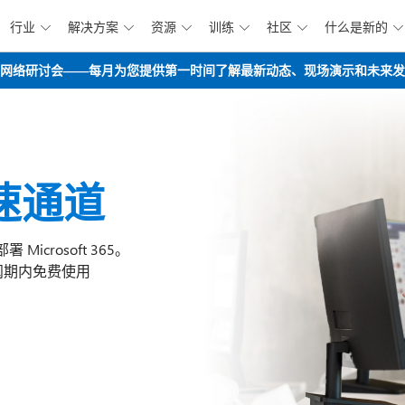
行业
解决方案
资源
训练
社区
什么是新的






跳到主要内容
opilot路线图网络研讨会——每月为您提供第一时间了解最新动态、现场演示和未
 快速通道
 Microsoft 365。
在订阅期内免费使用